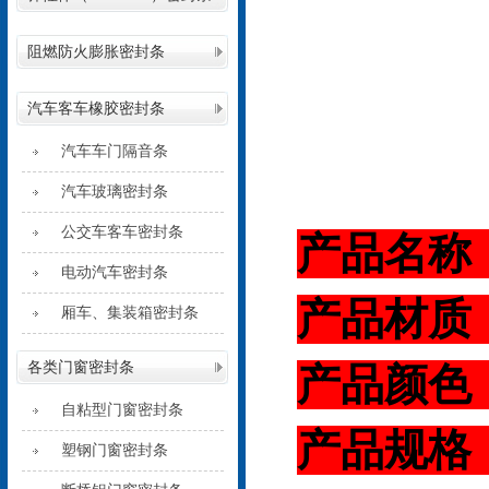
阻燃防火膨胀密封条
汽车客车橡胶密封条
汽车车门隔音条
汽车玻璃密封条
公交车客车密封条
产品名称
电动汽车密封条
产品材质
厢车、集装箱密封条
各类门窗密封条
产品颜色
自粘型门窗密封条
产品规格
塑钢门窗密封条