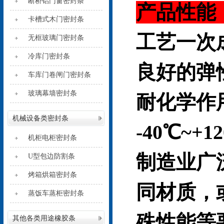
断桥铝门窗密封条
产品性能
卡槽式木门密封条
工艺一次
无框玻璃门密封条
冷库门密封条
良好的弹
车库门卷闸门密封条
玻璃幕墙密封条
耐化学作
机械设备类密封条
-40℃~
机柜电柜密封条
制造业广
U型包边防割条
烤箱烘箱密封条
同材质，
蒸饭车蒸柜密封条
殊性能等
其他各类用途橡胶条