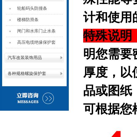
轮船码头防撞条
计和使用
楼梯防滑条
闸门和水库门止水条
特殊说明
高压电缆绝缘保护套
明您需要
汽车改装装饰用品
厚度，以
各种规格螺旋保护套
品或图纸
可根据您