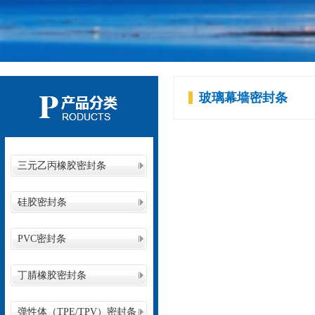
玻璃幕墙密封条
三元乙丙橡胶密封条
硅胶密封条
PVC密封条
丁腈橡胶密封条
弹性体（TPE/TPV）密封条