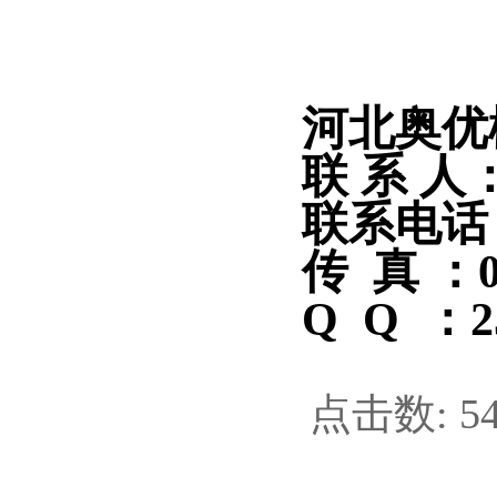
河北奥优
联 系 人
联系电话：1
传 真 ：03
Q
Q
：2
点击数: 54