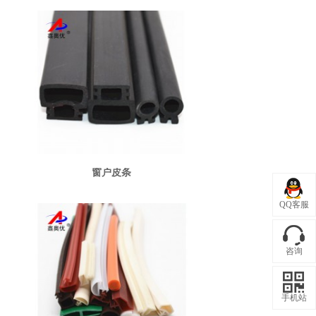
窗户皮条
QQ客服
咨询
手机站