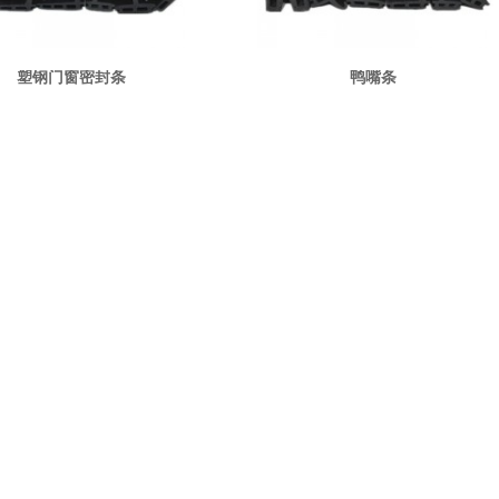
塑钢门窗密封条
鸭嘴条